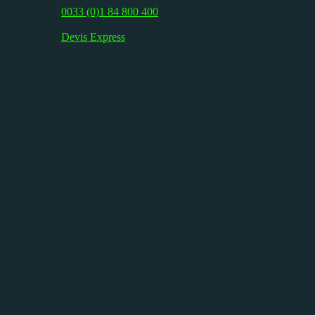
0033 (0)1 84 800 400
Devis Express
e
ie
pières
isage
ethnique
ultrasonique
l