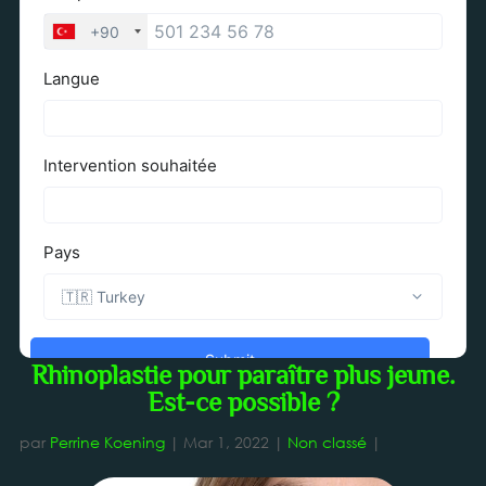
Rhinoplastie pour paraître plus jeune.
Est-ce possible ?
par
Perrine Koening
|
Mar 1, 2022
|
Non classé
|