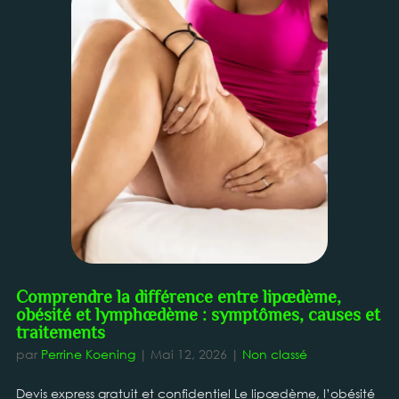
Comprendre la différence entre lipœdème,
obésité et lymphœdème : symptômes, causes et
traitements
par
Perrine Koening
|
Mai 12, 2026
|
Non classé
Devis express gratuit et confidentiel Le lipœdème, l’obésité