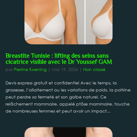
Breastite Tunisie : lifting des seins sans
cicatrice visible avec le Dr Youssef GAM
par
Perrine Koening
|
Mai 19, 2026
|
Non classé
Devis express gratuit et confidentiel Avec le temps, la
grossesse, l’allaitement ou les variations de poids, la poitrine
peut perdre sa fermeté et son galbe naturel. Ce
relâchement mammaire, appelé ptôse mammaire, touche
de nombreuses femmes et peut avoir un impact...