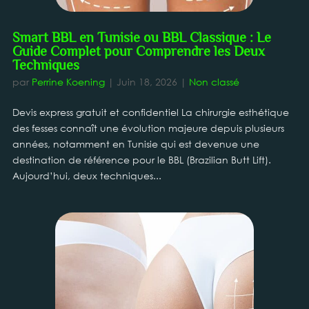
Smart BBL en Tunisie ou BBL Classique : Le
Guide Complet pour Comprendre les Deux
Techniques
par
Perrine Koening
|
Juin 18, 2026
|
Non classé
Devis express gratuit et confidentiel La chirurgie esthétique
des fesses connaît une évolution majeure depuis plusieurs
années, notamment en Tunisie qui est devenue une
destination de référence pour le BBL (Brazilian Butt Lift).
Aujourd’hui, deux techniques...