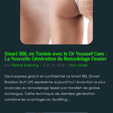
Smart BBL en Tunisie avec le Dr Youssef Gam :
La Nouvelle Génération du Remodelage Fessier
par
Perrine Koening
|
Juin 18, 2026
|
Non classé
Devis express gratuit et confidentiel Le Smart BBL (Smart
Brazilian Butt Lift) représente aujourd’hui l’évolution la plus
avancée du remodelage fessier par transfert de graisse
autologue. Cette technique de dernière génération
combine les avantages du lipofilling...