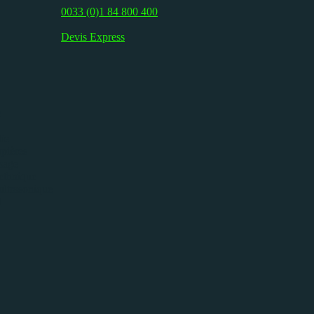
0033 (0)1 84 800 400
Devis Express
e
ie
pières
isage
ethnique
ultrasonique
l