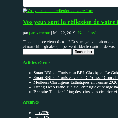
Vos yeux sont la réflexion de votre
par
partivertcom
|
Mai 22, 2019
|
Non classé
Tu connais ce vieux dicton ? Et si tes yeux disaient que j’a
et non chirurgicales qui peuvent aider le contour de vos...
Rechercher :
Articles récents
Smart BBL en Tunisie ou BBL Classique : Le Gu
Smart BBL en Tunisie avec le Dr Youssef Gam : L
Meilleurs Chirurgiens Esthétiques en Tunisie 2026
Lifting Deep Plane Tunisie : chirurgie du visage ha
Breastite Tunisie : lifting des seins sans cicatrice
Archives
juin 2026
mai 2026