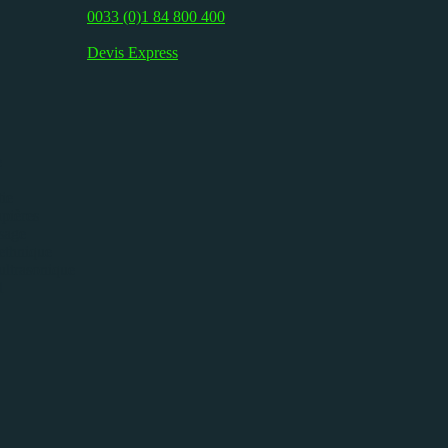
0033 (0)1 84 800 400
Devis Express
e
ie
pières
isage
ethnique
ultrasonique
l