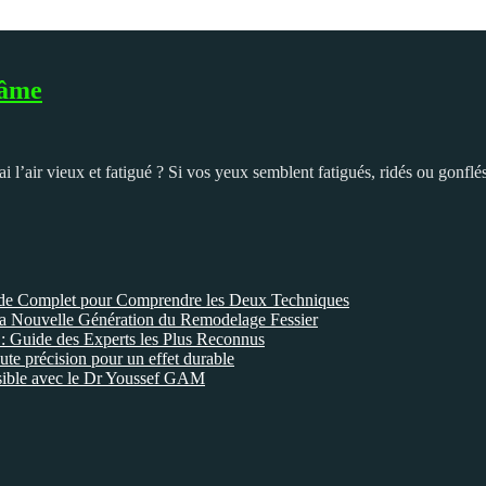
 âme
i l’air vieux et fatigué ? Si vos yeux semblent fatigués, ridés ou gonflés 
ide Complet pour Comprendre les Deux Techniques
a Nouvelle Génération du Remodelage Fessier
 : Guide des Experts les Plus Reconnus
ute précision pour un effet durable
 visible avec le Dr Youssef GAM