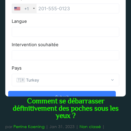
Comment se débarrasser
définitivement des poches sous les
yeux ?
par
Perrine Koening
|
Jan 31, 2023
|
Non classé
|