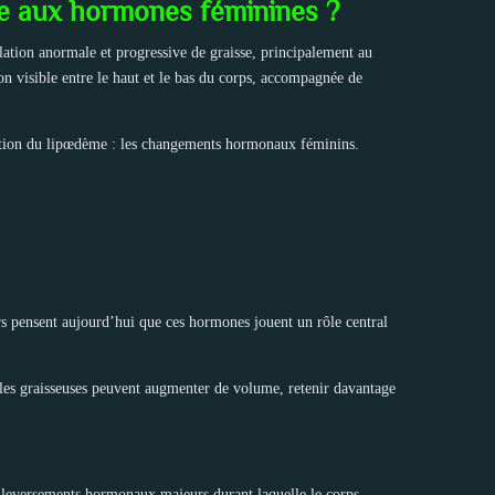
ée aux hormones féminines ?
ation anormale et progressive de graisse, principalement au
on visible entre le haut et le bas du corps, accompagnée de
lution du lipœdème : les changements hormonaux féminins.
rs pensent aujourd’hui que ces hormones jouent un rôle central
les graisseuses peuvent augmenter de volume, retenir davantage
uleversements hormonaux majeurs durant laquelle le corps