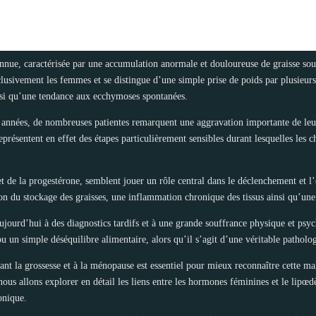
ue, caractérisée par une accumulation anormale et douloureuse de graisse sous
exclusivement les femmes et se distingue d’une simple prise de poids par plusi
nsi qu’une tendance aux ecchymoses spontanées.
 années, de nombreuses patientes remarquent une aggravation importante de leur
présentent en effet des étapes particulièrement sensibles durant lesquelles les
t de la progestérone, semblent jouer un rôle central dans le déclenchement et 
n du stockage des graisses, une inflammation chronique des tissus ainsi qu’une 
urd’hui à des diagnostics tardifs et à une grande souffrance physique et psyc
 un simple déséquilibre alimentaire, alors qu’il s’agit d’une véritable patholog
 la grossesse et à la ménopause est essentiel pour mieux reconnaître cette mal
, nous allons explorer en détail les liens entre les hormones féminines et le li
onique.