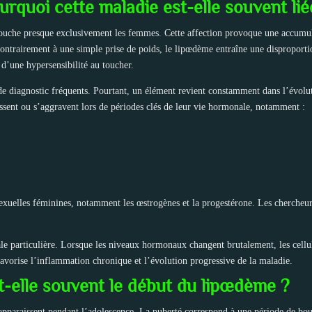
urquoi cette maladie est-elle souvent li
touche presque exclusivement les femmes. Cette affection provoque une accumul
Contrairement à une simple prise de poids, le lipœdème entraîne une disproporti
 d’une hypersensibilité au toucher.
 de diagnostic fréquents. Pourtant, un élément revient constamment dans l’évo
sent ou s’aggravent lors de périodes clés de leur vie hormonale, notamment :
sexuelles féminines, notamment les œstrogènes et la progestérone. Les chercheu
le particulière. Lorsque les niveaux hormonaux changent brutalement, les cellu
favorise l’inflammation chronique et l’évolution progressive de la maladie.
t-elle souvent le début du lipœdème ?
paraissent pendant l’adolescence. La puberté correspond à une période de bo