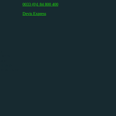
0033 (0)1 84 800 400
Devis Express
e
ie
pières
isage
ethnique
ultrasonique
l