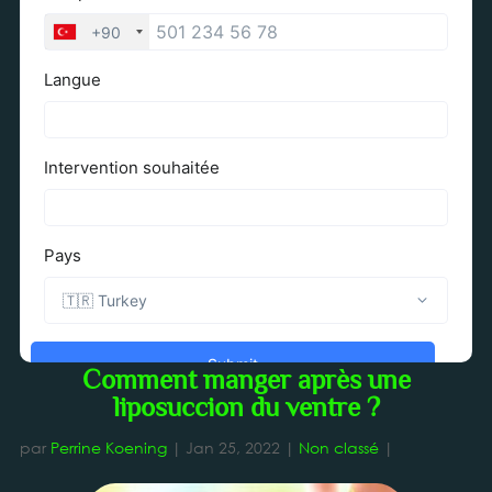
Comment manger après une
liposuccion du ventre ?
par
Perrine Koening
|
Jan 25, 2022
|
Non classé
|